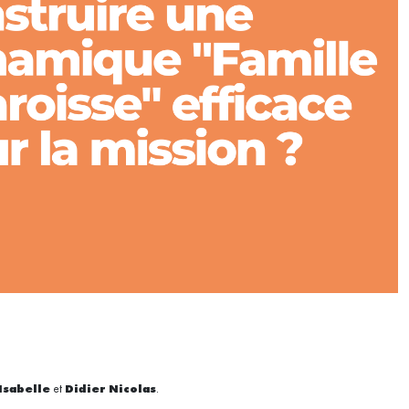
Isabelle
et
Didier Nicolas
.