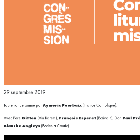
29 septembre 2019
Table ronde animé par
Aymeric Pourbaix
(France Catholique).
Avec Père
Gitton
(Ain Karem),
François Esperet
(Ecrivain), Don
Paul Pr
Blanche Angleys
(Ecclesia Cantic).