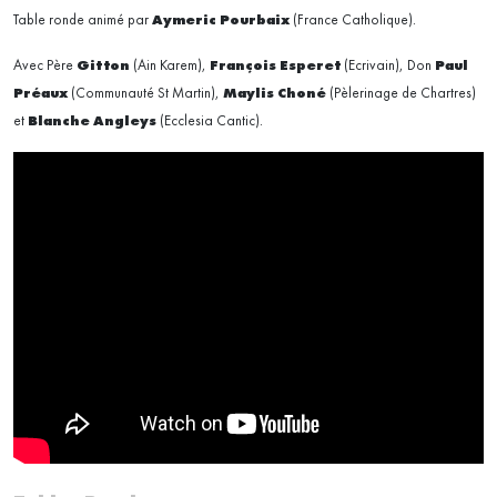
Table ronde animé par
Aymeric Pourbaix
(France Catholique).
Avec Père
Gitton
(Ain Karem),
François Esperet
(Ecrivain), Don
Paul
Préaux
(Communauté St Martin),
Maylis Choné
(Pèlerinage de Chartres)
et
Blanche Angleys
(Ecclesia Cantic).